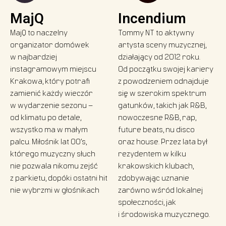
MajQ
Incendium
MajQ to naczelny
Tommy NT to aktywny
organizator domówek
artysta sceny muzycznej,
w najbardziej
działający od 2012 roku.
instagramowym miejscu
Od początku swojej kariery
Krakowa, który potrafi
z powodzeniem odnajduje
zamienić każdy wieczór
się w szerokim spektrum
w wydarzenie sezonu –
gatunków, takich jak R&B,
od klimatu po detale,
nowoczesne R&B, rap,
wszystko ma w małym
future beats, nu disco
palcu. Miłośnik lat 00’s,
oraz house. Przez lata był
którego muzyczny słuch
rezydentem w kilku
nie pozwala nikomu zejść
krakowskich klubach,
z parkietu, dopóki ostatni hit
zdobywając uznanie
nie wybrzmi w głośnikach
zarówno wśród lokalnej
społeczności, jak
i środowiska muzycznego.