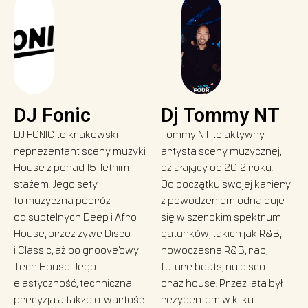
DJ Fonic
Dj Tommy NT
DJ FONIC to krakowski
Tommy NT to aktywny
reprezentant sceny muzyki
artysta sceny muzycznej,
House z ponad 15-letnim
działający od 2012 roku.
stażem. Jego sety
Od początku swojej kariery
to muzyczna podróż
z powodzeniem odnajduje
od subtelnych Deep i Afro
się w szerokim spektrum
House, przez żywe Disco
gatunków, takich jak R&B,
i Classic, aż po groove’owy
nowoczesne R&B, rap,
Tech House. Jego
future beats, nu disco
elastyczność, techniczna
oraz house. Przez lata był
precyzja a także otwartość
rezydentem w kilku