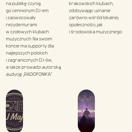
na publikę czynią
krakowskich klubach,
go cennionym DJ-em
zdobywając uznanie
i zaowocowały
zarówno wśród lokalnej
rezydenturami
społeczności, jak
w czołowych klubach
i środowiska muzycznego.
muzycznych. Na swoim
koncie ma supporty dla
najlepszych polskich
i zagranicznych DJ-ów,
a także prowadzi autorską
audycję „RADIOFONIK’A”.