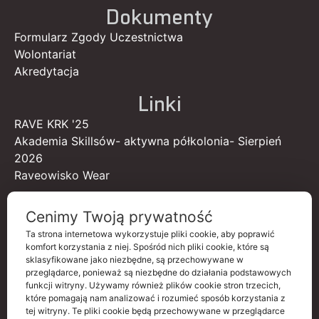
Dokumenty
Formularz Zgody Uczestnictwa
Wolontariat
Akredytacja
Linki
RAVE KRK '25
Akademia Skillsów- aktywna półkolonia- Sierpień
2026
Raveowisko Wear
Cenimy Twoją prywatność
Ta strona internetowa wykorzystuje pliki cookie, aby poprawić
komfort korzystania z niej. Spośród nich pliki cookie, które są
sklasyfikowane jako niezbędne, są przechowywane w
przeglądarce, ponieważ są niezbędne do działania podstawowych
funkcji witryny. Używamy również plików cookie stron trzecich,
które pomagają nam analizować i rozumieć sposób korzystania z
tej witryny. Te pliki cookie będą przechowywane w przeglądarce